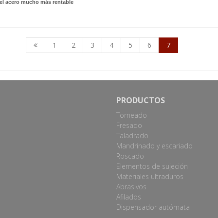
del acero mucho más rentable
1
2
3
4
5
6
7
PRODUCTOS
Torneado
Fresado
Taladrado
Mandrinado y escariado
Roscado
Elementos de sujeción
Materiales ultraduros
Abrasivos
Afilados
Dispensador autómata