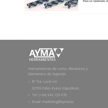
Para un taladrado 
Herramientas de corte, Abrasivos y
Elementos de Sujeción
Bº Sta. Lucía s/n
20709 Ezkio-Itsaso (Gipuzkoa)
Tel: (+34) 943 729 070
Email: marketing@ayma.es