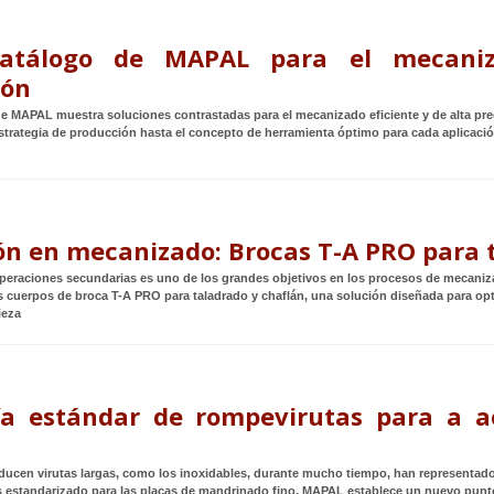
atálogo de MAPAL para el mecaniz
ión
de MAPAL muestra soluciones contrastadas para el mecanizado eficiente y de alta pr
 estrategia de producción hasta el concepto de herramienta óptimo para cada aplicaci
ón en mecanizado: Brocas T-A PRO para 
operaciones secundarias es uno de los grandes objetivos en los procesos de mecaniz
 cuerpos de broca T-A PRO para taladrado y chaflán, una solución diseñada para optim
ieza
a estándar de rompevirutas para a a
ducen virutas largas, como los inoxidables, durante mucho tiempo, han representado
 estandarizado para las placas de mandrinado fino, MAPAL establece un nuevo punto