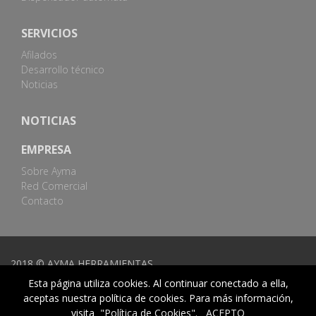
SERVICIOS
Afilados
Desarrollo técnico
Noticias
NOTICIAS
EMPRESA
Sobre Ayma
Red Comercial
Contacto
2018 © AYMA HERRAMIENTAS
Esta página utiliza cookies. Al continuar conectado a ella,
Mapa web
|
Aviso legal
|
Política de la calidad
|
Canal
aceptas nuestra política de cookies. Para más información,
denuncias
visita
"Política de Cookies".
ACEPTO