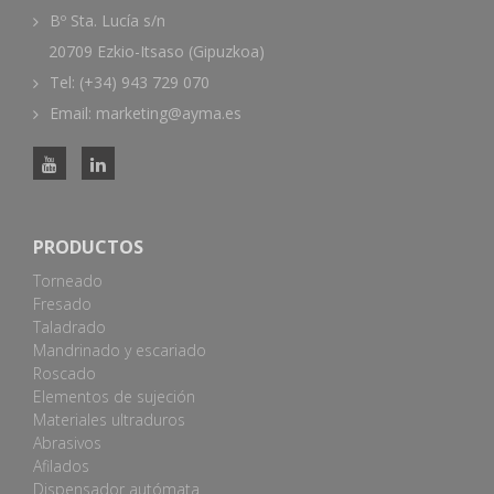
Bº Sta. Lucía s/n
20709 Ezkio-Itsaso (Gipuzkoa)
Tel: (+34) 943 729 070
Email: marketing@ayma.es
PRODUCTOS
Torneado
Fresado
Taladrado
Mandrinado y escariado
Roscado
Elementos de sujeción
Materiales ultraduros
Abrasivos
Afilados
Dispensador autómata